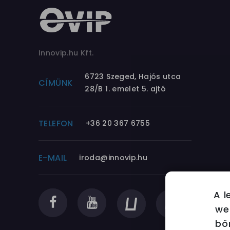
Innovip.hu Kft.
6723 Szeged, Hajós utca
CÍMÜNK
28/B 1. emelet 5. ajtó
TELEFON
+36 20 367 6755
E-MAIL
iroda@innovip.hu
A l
we
bö