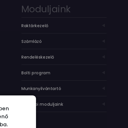
Moduljaink
Raktárkezelő
Számlázó
Rendeléskezelő
Bolti program
Munkanyilvántartó
További moduljaink
ében
énő
ba.