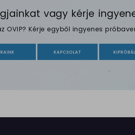
ainkat vagy kérje ingyene
 az OVIP? Kérje egyből ingyenes próbaver
ÁRAINK
KAPCSOLAT
KIPRÓBÁ