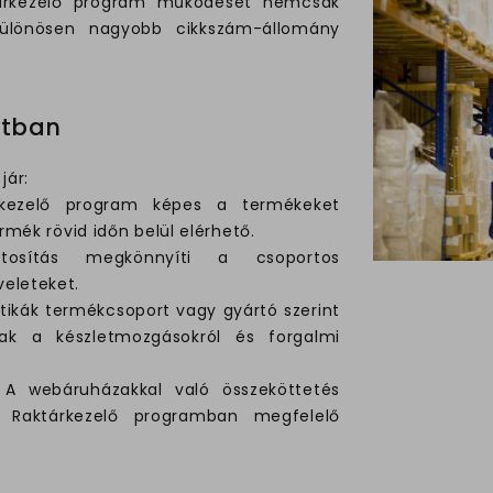
ktárkezelő program működését nemcsak
különösen nagyobb cikkszám-állomány
atban
jár:
rkezelő program képes a termékeket
rmék rövid időn belül elérhető.
tosítás megkönnyíti a csoportos
eleteket.
sztikák termékcsoport vagy gyártó szerint
nak a készletmozgásokról és forgalmi
A webáruházakkal való összeköttetés
 Raktárkezelő programban megfelelő