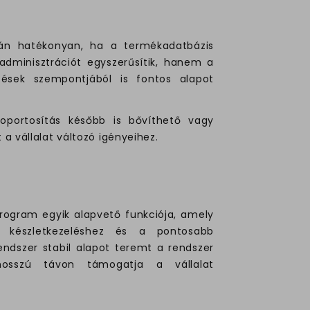
zán hatékonyan, ha a termékadatbázis
adminisztrációt egyszerűsítik, hanem a
ntések szempontjából is fontos alapot
oportosítás később is bővíthető vagy
a vállalat változó igényeihez.
rogram egyik alapvető funkciója, amely
 készletkezeléshez és a pontosabb
arendszer stabil alapot teremt a rendszer
 hosszú távon támogatja a vállalat