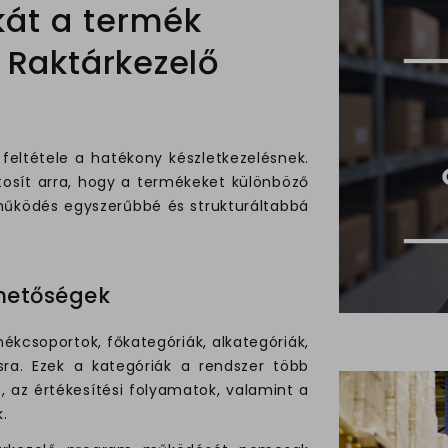
kát a termék
 Raktárkezelő
feltétele a hatékony készletkezelésnek.
tosít arra, hogy a termékeket különböző
 működés egyszerűbbé és strukturáltabbá
ehetőségek
ékcsoportok, főkategóriák, alkategóriák,
sra. Ezek a kategóriák a rendszer több
s, az értékesítési folyamatok, valamint a
.