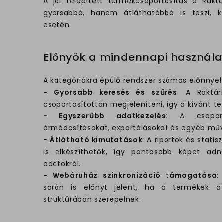
A jól felépített termékcsoportosítás a Ra
gyorsabbá, hanem átláthatóbbá is teszi, 
esetén.
Előnyök a mindennapi használ
A kategóriákra épülő rendszer számos előnnyel 
- Gyorsabb keresés és szűrés
: A Raktá
csoportosítottan megjeleníteni, így a kívánt te
- Egyszerűbb adatkezelés:
A csopor
ármódosításokat, exportálásokat és egyéb műv
-
Átlátható kimutatások
: A riportok és stati
is elkészíthetők, így pontosabb képet ad
adatokról.
- Webáruház szinkronizáció támogatása:
során is előnyt jelent, ha a termékek a
struktúrában szerepelnek.