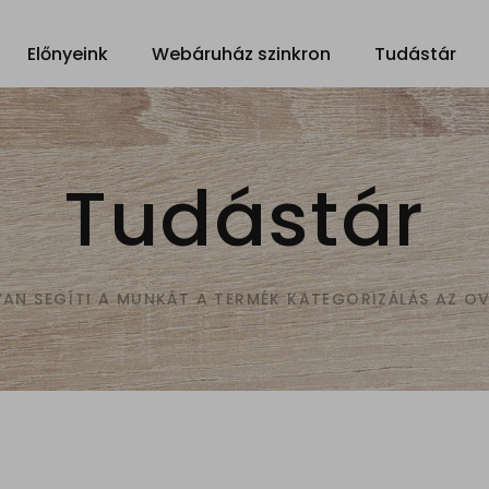
Előnyeink
Webáruház szinkron
Tudástár
Tudástár
AN SEGÍTI A MUNKÁT A TERMÉK KATEGORIZÁLÁS AZ O