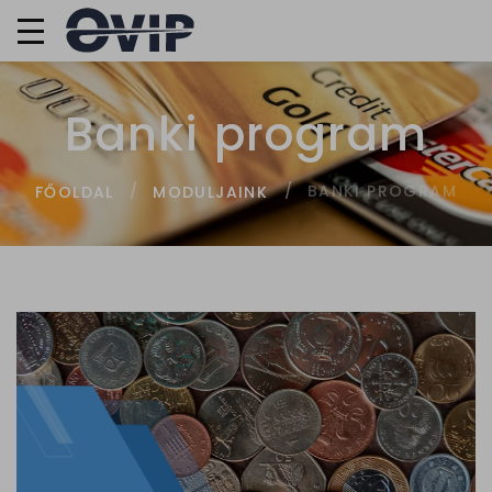
Banki program
BANKI PROGRAM
FŐOLDAL
MODULJAINK