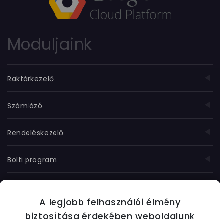
Moduljaink
Raktárkezelő
Számlázó
Rendeléskezelő
Bolti program
Munkanyilvántartó
A legjobb felhasználói élmény
További moduljaink
biztosítása érdekében weboldalunk