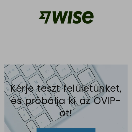
Kérje teszt felületünket,
és próbálja ki az OVIP-
ot!