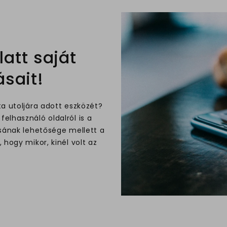
latt saját
sait!
a utoljára adott eszközét?
lhasználó oldalról is a
sának lehetősége mellett a
hogy mikor, kinél volt az