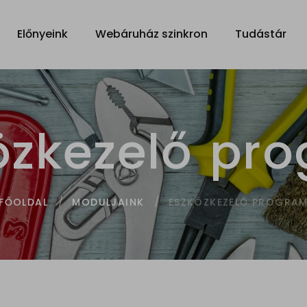
Előnyeink
Webáruház szinkron
Tudástár
özkezelő pr
ESZKÖZKEZELŐ PROGRA
FŐOLDAL
MODULJAINK