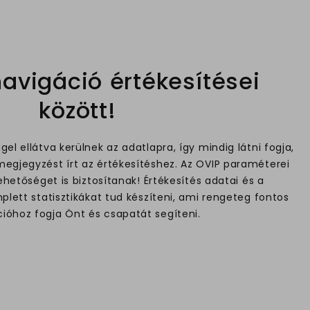
avigáció értékesítései
között!
l ellátva kerülnek az adatlapra, így mindig látni fogja,
megjegyzést írt az értékesítéshez. Az OVIP paraméterei
ehetőséget is biztosítanak! Értékesítés adatai és a
lett statisztikákat tud készíteni, ami rengeteg fontos
ióhoz fogja Önt és csapatát segíteni.