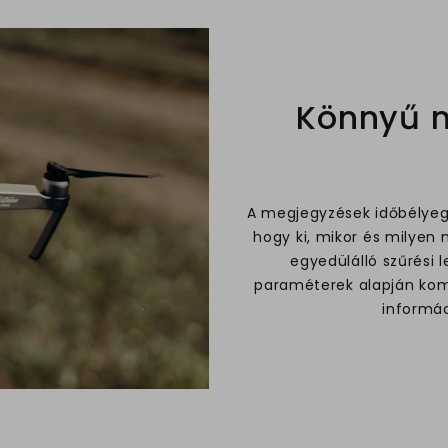
Könnyű n
A megjegyzések időbélyegge
hogy ki, mikor és milyen 
egyedülálló szűrési l
paraméterek alapján komp
informác