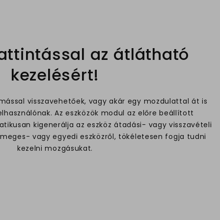
ttintással az átlátható
kezelésért!
ással visszavehetőek, vagy akár egy mozdulattal át is
lhasználónak. Az eszközök modul az előre beállított
ikusan kigenerálja az eszköz átadási- vagy visszavételi
ömeges- vagy egyedi eszközről, tökéletesen fogja tudni
kezelni mozgásukat.