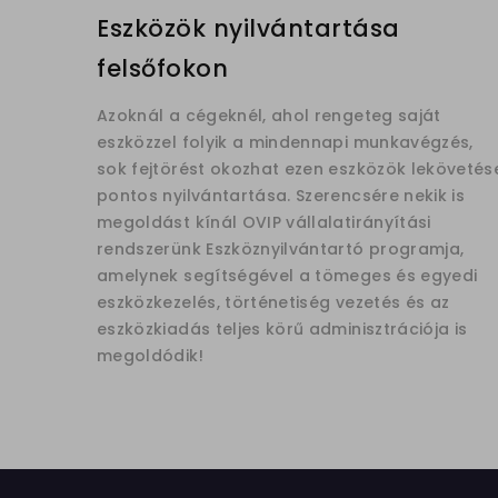
Eszközök nyilvántartása
felsőfokon
Azoknál a cégeknél, ahol rengeteg saját
eszközzel folyik a mindennapi munkavégzés,
sok fejtörést okozhat ezen eszközök lekövetés
pontos nyilvántartása. Szerencsére nekik is
megoldást kínál OVIP vállalatirányítási
rendszerünk Eszköznyilvántartó programja,
amelynek segítségével a tömeges és egyedi
eszközkezelés, történetiség vezetés és az
eszközkiadás teljes körű adminisztrációja is
megoldódik!