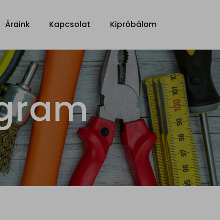
Áraink
Kapcsolat
Kipróbálom
ogram
M