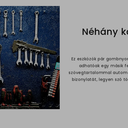
Néhány ka
Ez eszközök pár gombnyom
adhatóak egy másik fe
szövegtartalommal automat
bizonylatát, legyen szó t