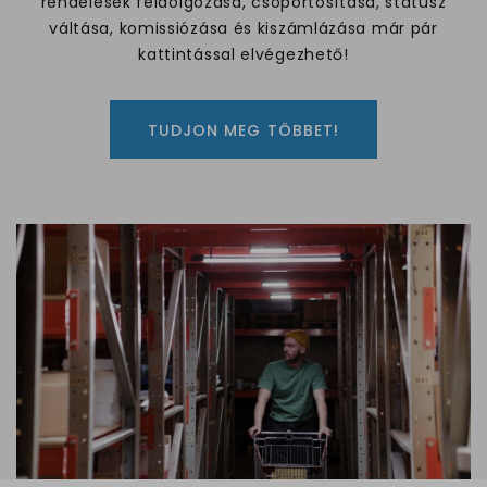
rendelések feldolgozása, csoportosítása, státusz
váltása, komissiózása és kiszámlázása már pár
kattintással elvégezhető!
TUDJON MEG TÖBBET!