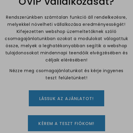
OVIP vállalkozását?
Rendszerünkben számtalan funkció áll rendelkezésre,
melyekkel növelheti vállalkozása eredményességét!
Kifejezetten webshop üzemeltetőknek szóló
csomagajánlatunkban azokat a modulokat válogattuk
össze, melyek a leghatékonyabban segítik a webshop
tulajdonosokat mindennapi teendőik elvégzésében és
céljaik elérésében!
Nézze meg csomagajánlatunkat és kérje ingyenes
teszt felületünket!
LÁSSUK AZ AJÁNLATOT!
KÉREM A TESZT FIÓKOM!