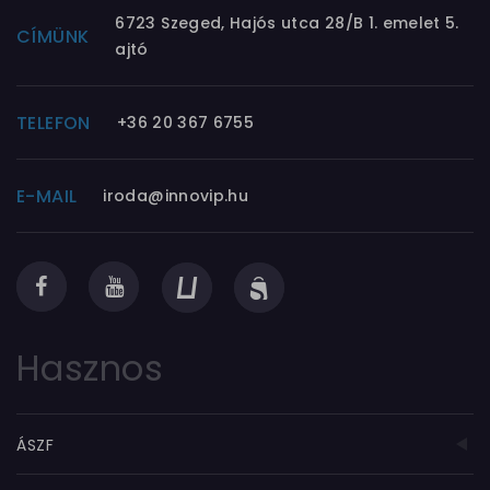
6723 Szeged, Hajós utca 28/B 1. emelet 5.
CÍMÜNK
ajtó
TELEFON
+36 20 367 6755
E-MAIL
iroda@innovip.hu
Hasznos
ÁSZF