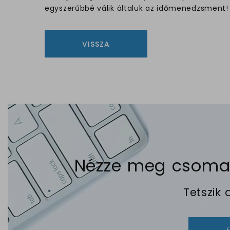
egyszerűbbé válik általuk az időmenedzsment!
VISSZA
Nézze meg csomagj
Tetszik