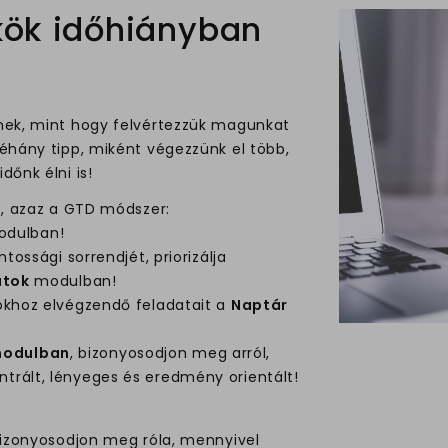
kök időhiányban
nek, mint hogy felvértezzük magunkat
éhány tipp, miként végezzünk el több,
őnk élni is!
e, azaz a GTD módszer:
dulban!
tossági sorrendjét, priorizálja
atok
modulban!
okhoz elvégzendő feladatait a
Naptár
 modulban
, bizonyosodjon meg arról,
rált, lényeges és eredmény orientált!
bizonyosodjon meg róla, mennyivel