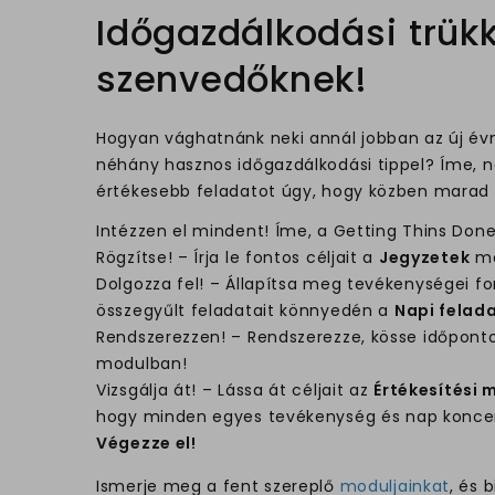
Időgazdálkodási trük
szenvedőknek!
Hogyan vághatnánk neki annál jobban az új év
néhány hasznos időgazdálkodási tippel? Íme, n
értékesebb feladatot úgy, hogy közben marad id
Intézzen el mindent! Íme, a Getting Thins Don
Rögzítse! – Írja le fontos céljait a
Jegyzetek
mo
Dolgozza fel! – Állapítsa meg tevékenységei fon
összegyűlt feladatait könnyedén a
Napi felad
Rendszerezzen! – Rendszerezze, kösse időpont
modulban!
Vizsgálja át! – Lássa át céljait az
Értékesítési
hogy minden egyes tevékenység és nap koncent
Végezze el!
Ismerje meg a fent szereplő
moduljainkat
, és 