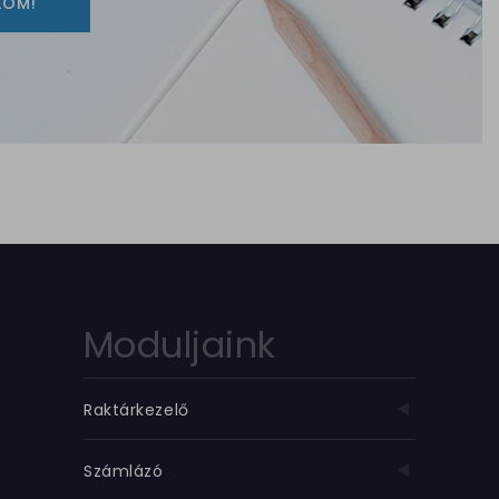
LOM!
Moduljaink
Raktárkezelő
Számlázó