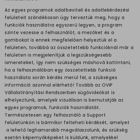
Az egyes programok adatbeviteli és adatlekérdezési
felületeit szándékosan úgy terveztük meg, hogy a
funkciók használatra egyszerű legyen, a program
szinte vezesse a felhasználót, a mezőket és a
gombokat is ennek megfelelően helyeztük el a
felületen, továbbá az összetettebb funkcióknál már a
felületen is megjelenítjük a legszükségesebb
ismereteket, így nem szükséges máshová kattintani,
ha a felhasználóban egy összetettebb funkció
használata során kérdés merül fel, a szükséges
információ azonnal elérhető! Tovább az OVIP
Vállalatirányítási Rendszerben súgóvideókat is
elhelyeztünk, amelyek vizuálisan is bemutatják az
egyes programok, funkciók használatát.
Természetesen egy felhasználó a Support
felületünkön is bármikor felteheti kérdését, amelyet
a lehető leghamarabb megválaszolunk, és szükség
esetén képernyőképeket is küldünk, amelyekkel