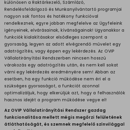
különösen a Raktárkezelő, Számlázó,
Rendelésfeldolgozó és Munkanyilvántartó programjai
nagyon sok fontos és hatékony funkcióval
rendelkeznek, egyre jobban megfelelve az Ügyfeleink
igényeinek, elvárásainak, kívánságainak! Ugyanakkor a
funkciók kialakításakor elsődleges szempont a
gyorsaság, legyen az adott elvégzendő művelet egy
adatrögzítés, vagy éppen egy lekérdezés. Az OVIP
Vállalatirányítási Rendszerben nincsen hosszú
várakozás egy adatrögzítés után, és nem kell sokat
várni egy lekérdezés eredményére sem! Abban az
esetben, ha egy funkció működése nem éri el a
szükséges gyorsaságot, a funkciót azonnal
optimalizáljuk, hogy elkerüljük azt, hogy a felhasználók
hasznos idejét a program működése vegye el!
Az OVIP Vállalatirányítási Rendszer gazdag
funkcionalitása mellett mégis megőrzi felületének
átláthatóságát, és szemnek megfelelő színvilággal