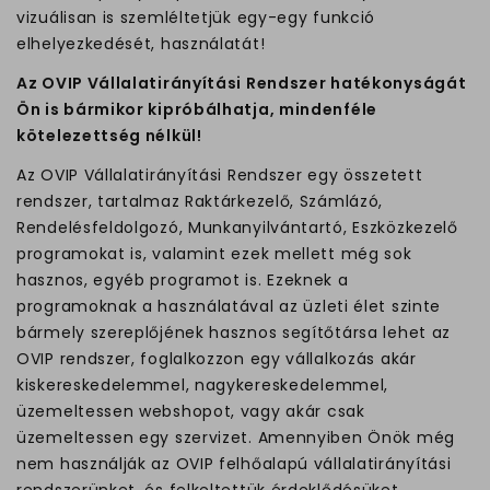
vizuálisan is szemléltetjük egy-egy funkció
elhelyezkedését, használatát!
Az OVIP Vállalatirányítási Rendszer hatékonyságát
Ön is bármikor kipróbálhatja, mindenféle
kötelezettség nélkül!
Az OVIP Vállalatirányítási Rendszer egy összetett
rendszer, tartalmaz Raktárkezelő, Számlázó,
Rendelésfeldolgozó, Munkanyilvántartó, Eszközkezelő
programokat is, valamint ezek mellett még sok
hasznos, egyéb programot is. Ezeknek a
programoknak a használatával az üzleti élet szinte
bármely szereplőjének hasznos segítőtársa lehet az
OVIP rendszer, foglalkozzon egy vállalkozás akár
kiskereskedelemmel, nagykereskedelemmel,
üzemeltessen webshopot, vagy akár csak
üzemeltessen egy szervizet. Amennyiben Önök még
nem használják az OVIP felhőalapú vállalatirányítási
rendszerünket, és felkeltettük érdeklődésüket,