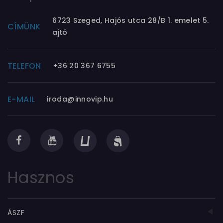
6723 Szeged, Hajós utca 28/B 1. emelet 5.
CÍMÜNK
ajtó
TELEFON
+36 20 367 6755
E-MAIL
iroda@innovip.hu
Hasznos
ÁSZF