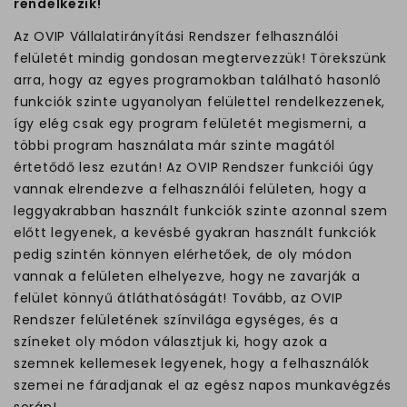
rendelkezik!
Az OVIP Vállalatirányítási Rendszer felhasználói
felületét mindig gondosan megtervezzük! Törekszünk
arra, hogy az egyes programokban található hasonló
funkciók szinte ugyanolyan felülettel rendelkezzenek,
így elég csak egy program felületét megismerni, a
többi program használata már szinte magától
értetődő lesz ezután! Az OVIP Rendszer funkciói úgy
vannak elrendezve a felhasználói felületen, hogy a
leggyakrabban használt funkciók szinte azonnal szem
előtt legyenek, a kevésbé gyakran használt funkciók
pedig szintén könnyen elérhetőek, de oly módon
vannak a felületen elhelyezve, hogy ne zavarják a
felület könnyű átláthatóságát! Tovább, az OVIP
Rendszer felületének színvilága egységes, és a
színeket oly módon választjuk ki, hogy azok a
szemnek kellemesek legyenek, hogy a felhasználók
szemei ne fáradjanak el az egész napos munkavégzés
során!