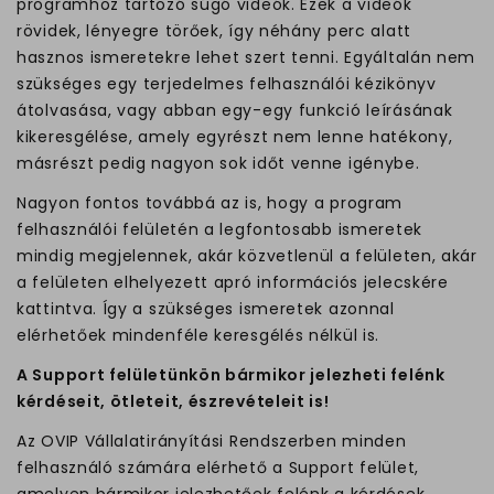
programhoz tartozó súgó videók. Ezek a videók
rövidek, lényegre törőek, így néhány perc alatt
hasznos ismeretekre lehet szert tenni. Egyáltalán nem
szükséges egy terjedelmes felhasználói kézikönyv
átolvasása, vagy abban egy-egy funkció leírásának
kikeresgélése, amely egyrészt nem lenne hatékony,
másrészt pedig nagyon sok időt venne igénybe.
Nagyon fontos továbbá az is, hogy a program
felhasználói felületén a legfontosabb ismeretek
mindig megjelennek, akár közvetlenül a felületen, akár
a felületen elhelyezett apró információs jelecskére
kattintva. Így a szükséges ismeretek azonnal
elérhetőek mindenféle keresgélés nélkül is.
A Support felületünkön bármikor jelezheti felénk
kérdéseit, ötleteit, észrevételeit is!
Az OVIP Vállalatirányítási Rendszerben minden
felhasználó számára elérhető a Support felület,
amelyen bármikor jelezhetőek felénk a kérdések,