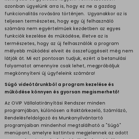
azonban ügyelünk arra is, hogy ez ne a gazdag
funkcionalitás rovására történjen. Ugyanakkor az is
teljesen természetes, hogy egy új felhasználó
számára nem egyértelműek kezdetben az egyes
funkciók kezelése és működése, illetve az is
természetes, hogy az új felhasználók a program
mélyebb működési elveit és összefüggéseit még nem
látják át. Mi ezt pontosan tudjuk, ezért a betanulási
folyamatot amennyire csak lehet, megpróbáljuk
megkönnyíteni új ügyfeleink számára!
Súgó videótárunkból a program kezelése és
működése könnyen és gyorsan megismerhető!
Az OVIP Vállalatirányítási Rendszer minden
programjában, különösen a Raktárkezelő, Számlázó,
Rendelésfeldolgozó és Munkanyilvántartó
programjaiban mindenhol megtalálható a "Súgó"
menüpont, amelyre kattintva megjelennek az adott