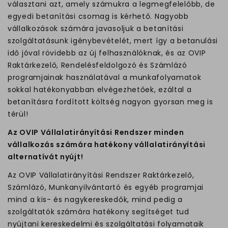
választani azt, amely számukra a legmegfelelőbb, de
egyedi betanítási csomag is kérhető. Nagyobb
vállalkozások számára javasoljuk a betanítási
szolgáltatásunk igénybevételét, mert így a betanulási
idő jóval rövidebb az új felhasználóknak, és az OVIP
Raktárkezelő, Rendelésfeldolgozó és Számlázó
programjainak használatával a munkafolyamatok
sokkal hatékonyabban elvégezhetőek, ezáltal a
betanításra fordított költség nagyon gyorsan meg is
térül!
Az OVIP Vállalatirányítási Rendszer minden
vállalkozás számára hatékony vállalatirányítási
alternatívát nyújt!
Az OVIP Vállalatirányítási Rendszer Raktárkezelő,
Számlázó, Munkanyilvántartó és egyéb programjai
mind a kis- és nagykereskedők, mind pedig a
szolgáltatók számára hatékony segítséget tud
nyújtani kereskedelmi és szolgáltatási folyamataik