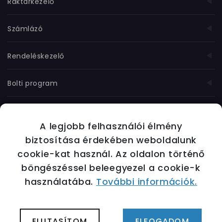
Raktárkezelő
Számlázó
Rendeléskezelő
Bolti program
Munkanyilvántartó
A legjobb felhasználói élmény
További moduljaink
biztosítása érdekében weboldalunk
cookie-kat használ. Az oldalon történő
böngészéssel beleegyezel a cookie-k
használatába.
További információk.
OVIP - Online vállalatirányítási rendszer
©
2026
Minden jog fenntartva | Készítette:
Innovip.hu Kft.
ELUTASÍTOM
ELFOGADOM