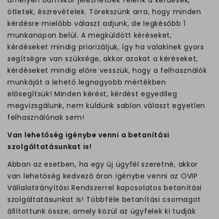
ötletek, észrevételek. Törekszünk arra, hogy minden
kérdésre mielőbb választ adjunk, de legkésőbb 1
munkanapon belül. A megküldött kéréseket,
kérdéseket mindig priorizáljuk, így ha valakinek gyors
segítségre van szüksége, akkor azokat a kéréseket,
kérdéseket mindig előre vesszük, hogy a felhasználók
munkáját a lehető legnagyobb mértékben
elősegítsük! Minden kérést, kérdést egyedileg
megvizsgálunk, nem küldünk sablon választ egyetlen
felhasználónak sem!
Van lehetőség igénybe venni a betanítási
szolgáltatásunkat is!
Abban az esetben, ha egy új ügyfél szeretné, akkor
van lehetőség kedvező áron igénybe venni az OVIP
Vállalatirányítási Rendszerrel kapcsolatos betanítási
szolgáltatásunkat is! Többféle betanítási csomagot
állítottunk össze, amely közül az ügyfelek ki tudják