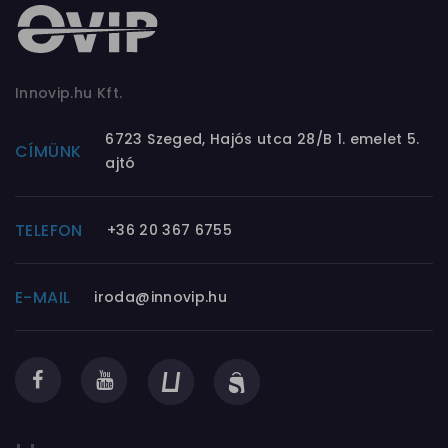
Innovip.hu Kft.
6723 Szeged, Hajós utca 28/B 1. emelet 5.
CÍMÜNK
ajtó
TELEFON
+36 20 367 6755
E-MAIL
iroda@innovip.hu