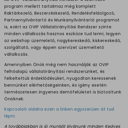
program mellett tartalmaz még komplett
Raktárkezelő, Beszerzéskezelő, Rendelésfeldolgozó,
Partnernyilvántartó és Munkanyilvántartó programot
is, ezért az OVIP Vállalatirányítási Rendszer szinte
minden vállalkozás hasznos eszköze tud lenni, legyen
az webshop üzemelető, nagykereskedő, kiskereskedő,
szolgáltató, vagy éppen szervízet üzemeltető
vállalkozás.
Amennyiben Önök még nem használják az OVIP
felhőalapú vállalatirányítási rendszerünket, és
felkeltettük érdeklődésüket, nyugodtan keressenek
bennünket elérhetőségeinken, és igény esetén
természetesen ingyenes demófelületet is biztosítunk
Önöknek.
Kapcsolati oldalra ezen a linken egyszerűen át tud
lépni.
A továbbiakban is jó munkát kívánunk minden Kedves