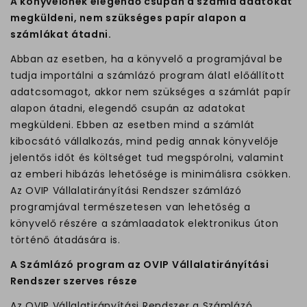
A könyvelőnek elegendő csupán a számla adatokat
megküldeni, nem szükséges papír alapon a
számlákat átadni.
Abban az esetben, ha a könyvelő a programjával be
tudja importálni a számlázó program álatl előállított
adatcsomagot, akkor nem szükséges a számlát papír
alapon átadni, elegendő csupán az adatokat
megküldeni. Ebben az esetben mind a számlát
kibocsátó vállalkozás, mind pedig annak könyvelője
jelentős időt és költséget tud megspórolni, valamint
az emberi hibázás lehetősége is minimálisra csökken.
Az OVIP Vállalatirányítási Rendszer számlázó
programjával természetesen van lehetőség a
könyvelő részére a számlaadatok elektronikus úton
történő átadására is.
A Számlázó program az OVIP Vállalatirányítási
Rendszer szerves része
Az OVIP Vállalatirányítási Rendszer a Számlázó