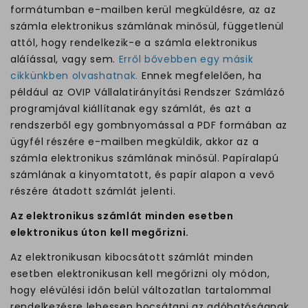
formátumban e-mailben kerül megküldésre, az az
számla elektronikus számlának minősül, függetlenül
attól, hogy rendelkezik-e a számla elektronikus
aláíással, vagy sem.
Erről bővebben egy másik
cikkünkben olvashatnak.
Ennek megfelelően, ha
például az OVIP Vállalatirányítási Rendszer Számlázó
programjával kiállítanak egy számlát, és azt a
rendszerből egy gombnyomással a PDF formában az
ügyfél részére e-mailben megküldik, akkor az a
számla elektronikus számlának minősül. Papíralapú
számlának a kinyomtatott, és papír alapon a vevő
részére átadott számlát jelenti.
Az elektronikus számlát minden esetben
elektronikus úton kell megőrizni.
Az elektronikusan kibocsátott számlát minden
esetben elektronikusan kell megőrizni oly módon,
hogy elévülési időn belül változatlan tartalommal
rendelkezésre lehessen bocsátani az adóhatóságnak