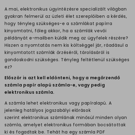
A mai, elektronikus ügyintézésre specializált világban
gyakran felmerül az üzleti élet szereplőiben a kérdés,
hogy tényleg szükséges-e a számlákat papírra
kinyomtatni, főleg akkor, ha a számlák vevői
példányát e-mailben küldik meg az ügyfelek részére?
Hiszen a nyomtatás nem kis költséggel jár, ráadásul a
kinyomtatott számlák őrzéséről, tárolásáról is
gondoskodni szükséges. Tényleg feltétlenül szükséges
ez?
Először is azt kell eldönteni, hogy a megőrzendő
számla papír alapú számla-e, vagy pedig
elektronikus számla.
A számla lehet elektronikus vagy papíralapú. A
jelenleg hatályos jogszabályi előrások
szerint elektronikus számlának minősül minden olyan
számla, amelyet elektronikus formában bocsátottak
ki és fogadtak be. Tehát ha egy számla PDF