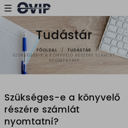
Tudástár
FŐOLDAL
TUDÁSTÁR
SZÜKSÉGES-E A KÖNYVELŐ RÉSZÉRE SZÁMLÁT
NYOMTATNI?
Szükséges-e a könyvelő
részére számlát
nyomtatni?