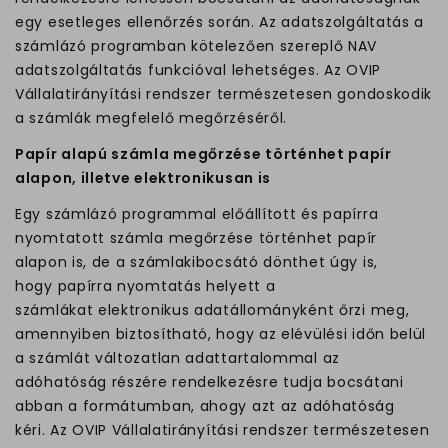
egy esetleges ellenőrzés során. Az adatszolgáltatás a
számlázó programban kötelezően szereplő NAV
adatszolgáltatás funkcióval lehetséges. Az OVIP
Vállalatirányítási rendszer természetesen gondoskodik
a számlák megfelelő megőrzéséről.
Papír alapú számla megőrzése történhet papír
alapon, illetve elektronikusan is
Egy számlázó programmal előállított és papírra
nyomtatott számla megőrzése történhet papír
alapon is, de a számlakibocsátó dönthet úgy is,
hogy papírra nyomtatás helyett a
számlákat elektronikus adatállományként őrzi meg,
amennyiben biztosítható, hogy az elévülési időn belül
a számlát változatlan adattartalommal az
adóhatóság részére rendelkezésre tudja bocsátani
abban a formátumban, ahogy azt az adóhatóság
kéri. Az OVIP Vállalatirányítási rendszer természetesen