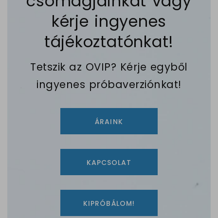
csomagjainkat vagy
kérje ingyenes
tájékoztatónkat!
Tetszik az OVIP? Kérje egyből
ingyenes próbaverziónkat!
ÁRAINK
KAPCSOLAT
KIPRÓBÁLOM!