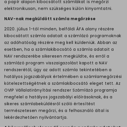
a papír alapon kibocsátott számlákat is megőrzi
elektronikusan, nem szükséges külön kinyomtatni.
NAV-nak megküldött számla megőrzése
2020. július 1-től minden, belfőldi ÁFA alany részére
kibocsátott számla adatait a számlázó programoknak
az adóhatóság részére meg kell küldeniük. Abban az
esetben, ha a számlakibocsátó a számla adatait a
NAV rendszerébe sikeresen megküldte, és erről a
számlázó program visszaigazolást kapott a NAV
rendszerétől, úgy az adott számla tekintetében a
hatályos jogszabályok értelmében a számlamegőrzési
kötelezettségétnek a számlakibocsátó eleget tett. Az
OVIP Vállalatirányítási rendszer Számlázó programja
megfelel a hatályos jogszabályi előírásoknak, és a
sikeres számlabeküldésről szóló értesítést
természetesen megőrzi, és a felhasználó által is
lekérdezhetően nyilvántartja.